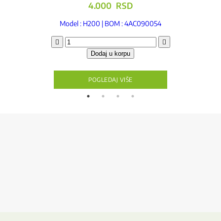
4.000
RSD
Model : H200 | BOM : 4AC090054
Unutrašnji
deo
Dodaj u korpu
sita
količina
POGLEDAJ VIŠE