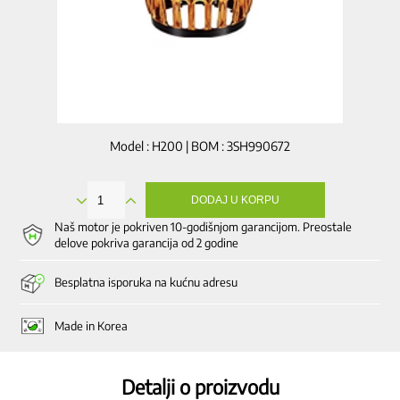
Model : H200 | BOM : 3SH990672
DODAJ U KORPU
Grubo
sito,
Naš motor je pokriven 10-godišnjom garancijom. Preostale
spoljašnji
delove pokriva garancija od 2 godine
deo
količina
Besplatna isporuka na kućnu adresu
Made in Korea
Detalji o proizvodu