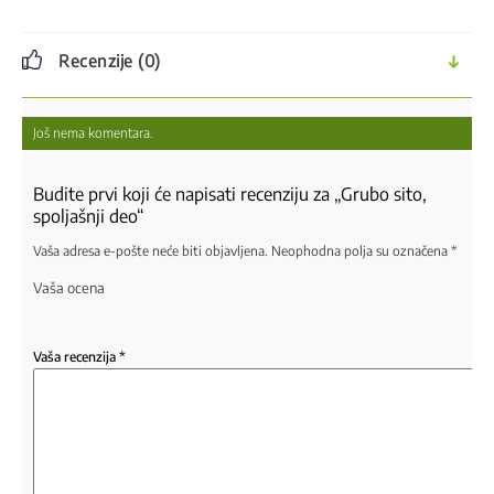
Recenzije (0)
Još nema komentara.
Budite prvi koji će napisati recenziju za „Grubo sito,
spoljašnji deo“
Vaša adresa e-pošte neće biti objavljena.
Neophodna polja su označena
*
Vaša ocena
Vaša recenzija
*