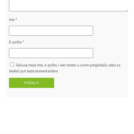
Ime
*
E-pošta
*
Sačuvaj moje ime, e-poštu i veb mesto u ovom pregledaču veba za
sledeći put kada komentarišem.