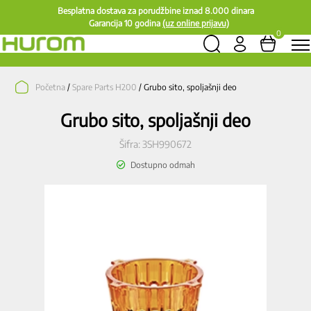
Besplatna dostava za porudžbine iznad 8.000 dinara
Garancija 10 godina
(uz online prijavu)
0
Početna
/
Spare Parts H200
/ Grubo sito, spoljašnji deo
Grubo sito, spoljašnji deo
Šifra:
3SH990672