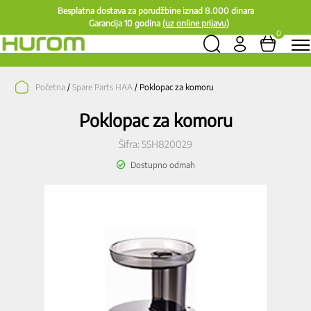
Besplatna dostava za porudžbine iznad 8.000 dinara
Garancija 10 godina
(uz online prijavu)
0
Početna
/
Spare Parts HAA
/ Poklopac za komoru
Poklopac za komoru
Šifra:
5SH820029