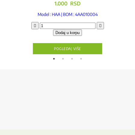
1.000
RSD
Model : HAA | BOM : 4AA010004
Četkica
za
Dodaj u korpu
čišćenje
za
fine
POGLEDAJ VIŠE
delove
količina