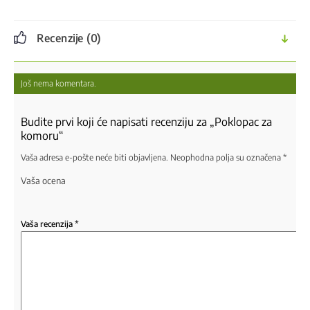
Recenzije (0)
Još nema komentara.
Budite prvi koji će napisati recenziju za „Poklopac za
komoru“
Vaša adresa e-pošte neće biti objavljena.
Neophodna polja su označena
*
Vaša ocena
Vaša recenzija
*