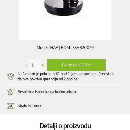
Model : HAA | BOM : 5SH820029
DODAJ U KORPU
Poklopac
za
Naš motor je pokriven 10-godišnjom garancijom. Preostale
komoru
delove pokriva garancija od 2 godine
količina
Besplatna isporuka na kućnu adresu
Made in Korea
Detalji o proizvodu