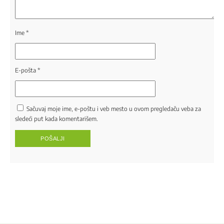
Ime
*
E-pošta
*
Sačuvaj moje ime, e-poštu i veb mesto u ovom pregledaču veba za
sledeći put kada komentarišem.