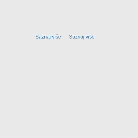
Opis transakcije:
Iznos transakcije:
Saznaj više
Saznaj više
Pošto ste uneli podatke o kartici, molimo V
MasterCard®SecureCode™ ili Verified by VIS
neke druge informacije) na zahtev Vaše ban
svojom bankom.