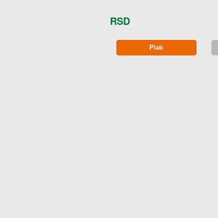
Narudžba:
RSD
Plati
as da kliknete na
Plati
i sačekate da sistem obradi informa
A, možda će biti potrebno da unesete dodatne informacije
ke. U slučaju da ne znate predmetnu lozinku ili drugu in