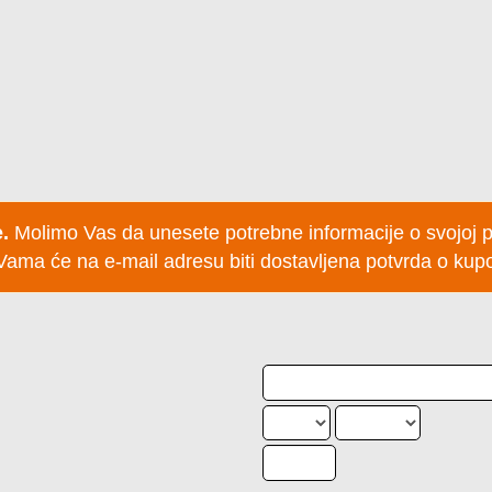
SNIKU KARTICE
.
Molimo Vas da unesete potrebne informacije o svojoj pla
a Vama će na e-mail adresu biti dostavljena potvrda o kupo
REFOT B DOO BEOGRAD