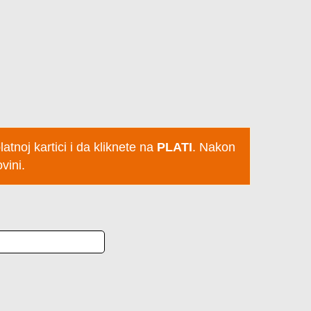
tnoj kartici i da kliknete na
PLATI
. Nakon
vini.