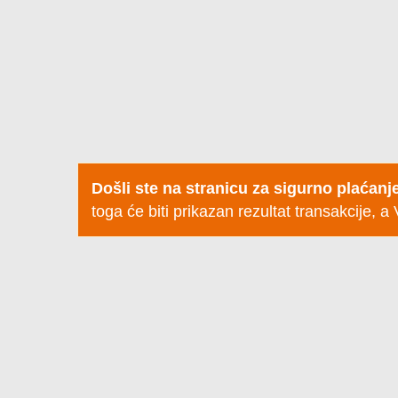
UNESITE PODATKE O VLA
Došli ste na stranicu za sigurno plaćanje
toga će biti prikazan rezultat transakcije, 
Trgovac:
Broj kartice (bez razmaka):
Datum isteka važenja kartice (mesec/godina):
CVC2/CVV2 kod: