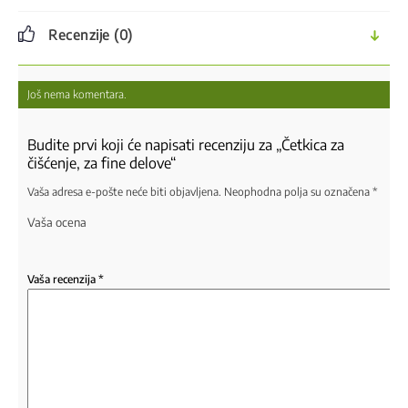
Recenzije (0)
Još nema komentara.
Budite prvi koji će napisati recenziju za „Četkica za
čišćenje, za fine delove“
Vaša adresa e-pošte neće biti objavljena.
Neophodna polja su označena
*
Vaša ocena
Vaša recenzija
*