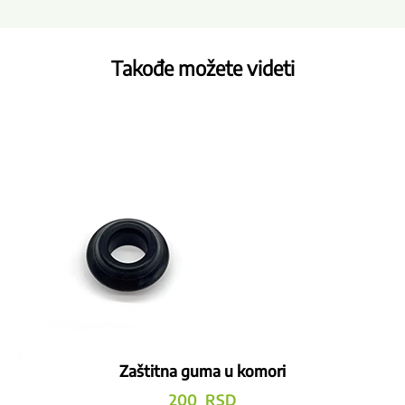
Takođe možete videti
Zaštitna guma u komori
200
RSD