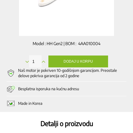
Model : HH Gen2 | BOM : 4AA010004
DODAJ U KORPU
Četkica
za
Naš motor je pokriven 10-godišnjom garancijom. Preostale
čišćenje,
delove pokriva garancija od 2 godine
za
fine
Besplatna isporuka na kućnu adresu
delove
količina
Made in Korea
Detalji o proizvodu