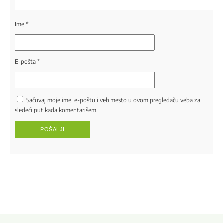
Ime
*
E-pošta
*
Sačuvaj moje ime, e-poštu i veb mesto u ovom pregledaču veba za
sledeći put kada komentarišem.