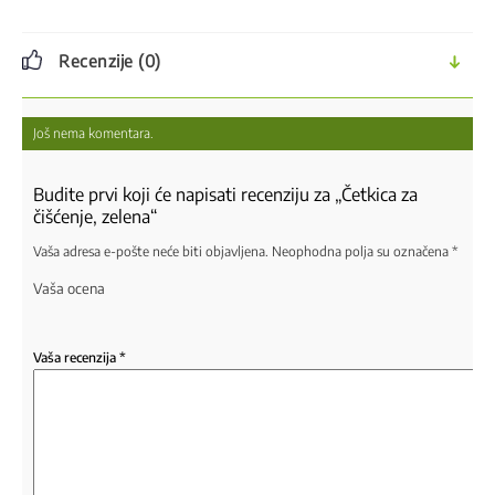
Recenzije (0)
Još nema komentara.
Budite prvi koji će napisati recenziju za „Četkica za
čišćenje, zelena“
Vaša adresa e-pošte neće biti objavljena.
Neophodna polja su označena
*
Vaša ocena
Vaša recenzija
*