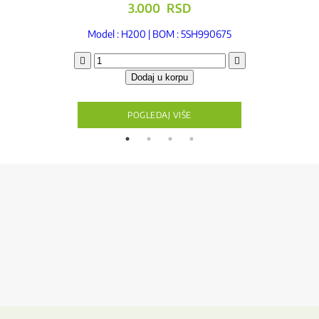
3.000
RSD
Model : H200 | BOM : 5SH990675
Sito
za
Dodaj u korpu
sladoled
količina
POGLEDAJ VIŠE