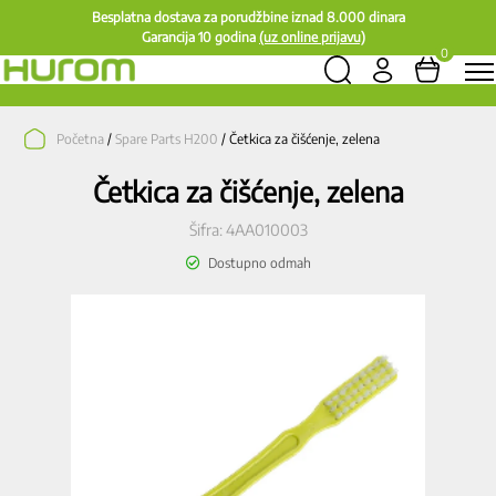
Besplatna dostava za porudžbine iznad 8.000 dinara
Garancija 10 godina
(uz online prijavu)
0
Početna
/
Spare Parts H200
/ Četkica za čišćenje, zelena
Četkica za čišćenje, zelena
Šifra:
4AA010003