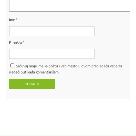
Ime
*
E-pošta
*
Sačuvaj moje ime, e-poštu i veb mesto u ovom pregledaču veba za
sledeći put kada komentarišem.