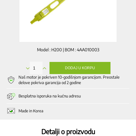
Model : H200 | BOM : 4AA010003
DODAJ U KORPU
Četkica
za
Naš motor je pokriven 10-godišnjom garancijom. Preostale
čišćenje,
delove pokriva garancija od 2 godine
zelena
količina
Besplatna isporuka na kućnu adresu
Made in Korea
Detalji o proizvodu