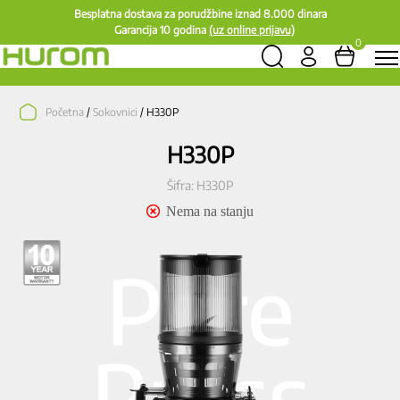
Besplatna dostava za porudžbine iznad 8.000 dinara
Garancija 10 godina
(uz online prijavu)
0
Početna
/
Sokovnici
/ H330P
H330P
Šifra:
H330P
Pure
Press