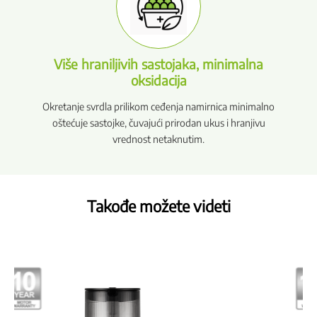
Više hraniljivih sastojaka, minimalna
oksidacija
Okretanje svrdla prilikom ceđenja namirnica minimalno
oštećuje sastojke, čuvajući prirodan ukus i hranjivu
vrednost netaknutim.
Takođe možete videti