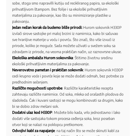
sobe, stoga smo napravilli kutiju od recikliranog papira, sa ekološki
prihvatljivom štampom. Bez folije i sa ekološki prihvatljivim
materijalima za pakovanje, kao što su minimiziranje plastike u
pakovanju.
Jedan nežan korak da budemo bliže prirodi:
Hurom sokovnik H330P
izvlači sirove sastojke pri maloj brzini iz namirnica, kako bi sačuvao
sve hranljive materije u voću i povrću. Što znači, što više izvući iz
prirode, koliko je moguće. Sada možete uživati u svežem soku sa
zdravljem iz prirode, na veoma praktičan način, uz raznovrsne ukuse.
Ekološka ambalaža Hurom sokovnika
: Štitimo životnu sredinu
ekološki prihvatljivim materijalima za pakovanje.
Neverovatno pametan i praktičan sokovnik
: Hurom sokovnik H330P
cedi krupno voće i povrće koje se može dodati odmah, bez potrebe za
predhodnim sečenjem.
Različite mogućnosti upotrebe
: Različite karakteristike recepta
zahtevaju različite namirnice. Od soka, mleka od orašastih plodova do
sladoleda. Čak i kuvani sastojci se mogu kombinovati sa drugim, kako
bi se dobio zdrav mešani sok.
Dodatni ulaz kod H330P
: Možete bilo kada, vrlo jednostavno i lako
dodati više sastojaka tokom procesa ceđenja soka, kroz poseban
otvor koji se nalazi na poklopcu pretkomore.
Odvojivi kabl za napajanje
: na taj način što se može skinuti kabl za