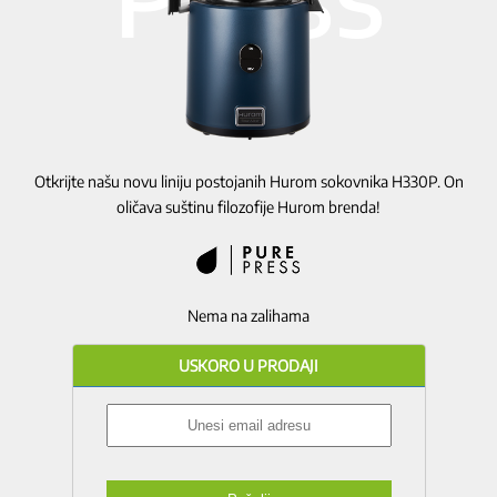
Otkrijte našu novu liniju postojanih Hurom sokovnika H330P. On
oličava suštinu filozofije Hurom brenda!
Nema na zalihama
USKORO U PRODAJI