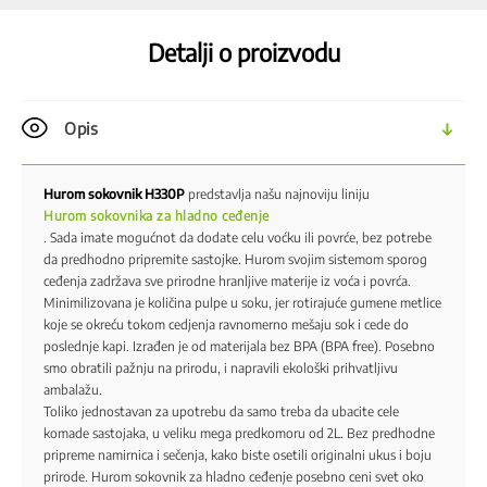
Detalji o proizvodu
Opis
Hurom sokovnik H330P
predstavlja našu najnoviju liniju
Hurom sokovnika za hladno ceđenje
. Sada imate mogućnot da dodate celu voćku ili povrće, bez potrebe
da predhodno pripremite sastojke. Hurom svojim sistemom sporog
ceđenja zadržava sve prirodne hranljive materije iz voća i povrća.
Minimilizovana je količina pulpe u soku, jer rotirajuće gumene metlice
koje se okreću tokom cedjenja ravnomerno mešaju sok i cede do
poslednje kapi. Izrađen je od materijala bez BPA (BPA free). Posebno
smo obratili pažnju na prirodu, i napravili ekološki prihvatljivu
ambalažu.
Toliko jednostavan za upotrebu da samo treba da ubacite cele
komade sastojaka, u veliku mega predkomoru od 2L. Bez predhodne
pripreme namirnica i sečenja, kako biste osetili originalni ukus i boju
prirode. Hurom sokovnik za hladno ceđenje posebno ceni svet oko