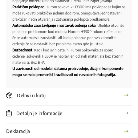
napajanje možete uredno skladištiti uređaj, bez zapetljavanja.
Praktičan poklopac
: Hurom sokovnik H330P ima poklopac sa kojim se
može rukovati praktično jednim dodirom, omogućava jednostavan i
praktičan način otvaranja i zatvaranja poklopca predkomore.
Automatsko zaustavljanje i nastavak ceđenja soka
: Ukoliko otvorite
poklopac pretkomore kod modela Hurom H330P tokom ceđenja, on
će se automatski zaustaviti, ali kada poklopac ponovo zatvorite,
ceđenje će se nastaviti bez problema, tamo gde je i stalo.
Bezbednost
: Kao i kod svih ostalih Hurom Sokovnika za sporo
ceđenje, sokovnik H330P je napravljen od svih materijala bez štetnih
materija tj. Bez BPA.
U zavisnosti od modela i datuma proizvodnje, dizajn i komponente
mogu se malo promeniti i razlikovati od navedenih fotografija.
Delovi u kutiji
Detaljnije informacije
Deklaracija