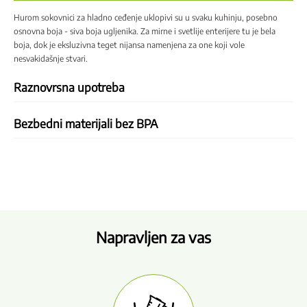
Hurom sokovnici za hladno ceđenje uklopivi su u svaku kuhinju, posebno
osnovna boja - siva boja ugljenika. Za mirne i svetlije enterijere tu je bela
boja, dok je eksluzivna teget nijansa namenjena za one koji vole
nesvakidašnje stvari.
Raznovrsna upotreba
Bezbedni materijali bez BPA
Napravljen za vas