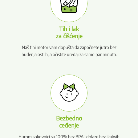
Tih i lak
za čišćenje
Naš tihi motor vam dopušta da započnete jutro bez
buđenja ostlih, a očistite uređaj za samo par minuta.
Bezbedno
ceđenje
Hurom sokovnici su 100% bez BPA i dolaze bez ikakvih