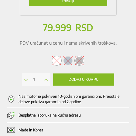
79.999
RSD
PDV uračunat u cenu i nema skrivenih troškova.
DODAJ U KORPU
H330P
količina
Naš motor je pokriven 10-godišnjom garancijom. Preostale
delove pokriva garancija od 2 godine
Besplatna isporuka na kućnu adresu
Made in Korea