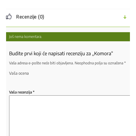
Recenzije (0)
Još nema komentara.
Budite prvi koji će napisati recenziju za „Komora“
Vaša adresa e-pošte neće biti objavljena.
Neophodna polja su označena
*
Vaša ocena
Vaša recenzija
*