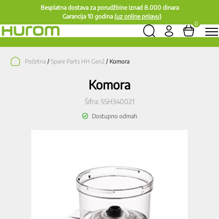
Besplatna dostava za porudžbine iznad 8.000 dinara
Garancija 10 godina
(uz online prijavu)
0
Početna
/
Spare Parts HH Gen2
/ Komora
Komora
Šifra:
5SH340021