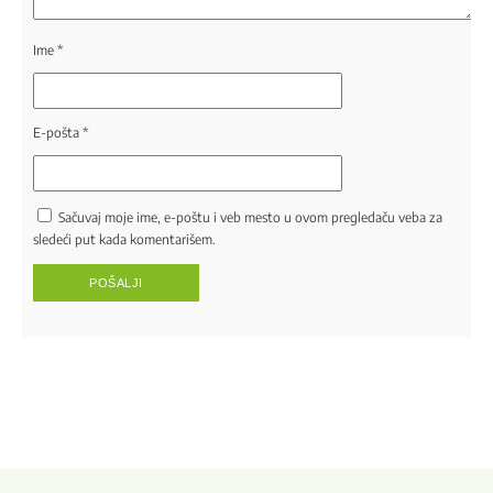
Ime
*
E-pošta
*
Sačuvaj moje ime, e-poštu i veb mesto u ovom pregledaču veba za
sledeći put kada komentarišem.