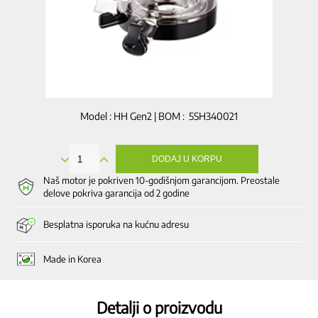
Model : HH Gen2 | BOM : 5SH340021
DODAJ U KORPU
Komora
količina
Naš motor je pokriven 10-godišnjom garancijom. Preostale
delove pokriva garancija od 2 godine
Besplatna isporuka na kućnu adresu
Made in Korea
Detalji o proizvodu