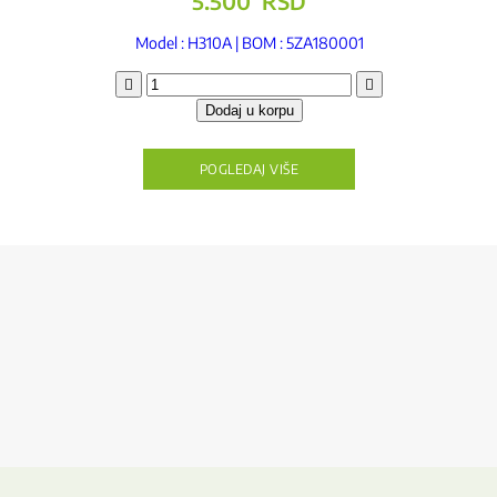
5.500
RSD
Model : H310A | BOM : 5ZA180001
Pretkomora
količina
Dodaj u korpu
POGLEDAJ VIŠE