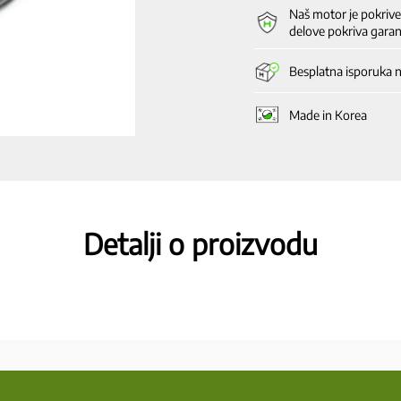
izlaz
Naš motor je pokriv
puple
delove pokriva garan
količina
Besplatna isporuka 
Made in Korea
Detalji o proizvodu