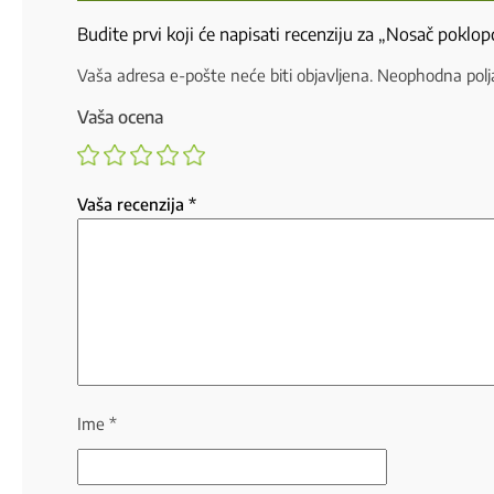
Budite prvi koji će napisati recenziju za „Nosač poklopc
Vaša adresa e-pošte neće biti objavljena.
Neophodna polj
Vaša ocena
Vaša recenzija
*
Ime
*