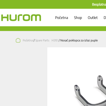
Besplatna
Početna
Shop
Outlet
D
Početna
/
Spare Parts H310
/ Nosač poklopca za izlaz puple