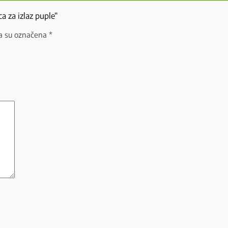
a za izlaz puple“
a su označena
*