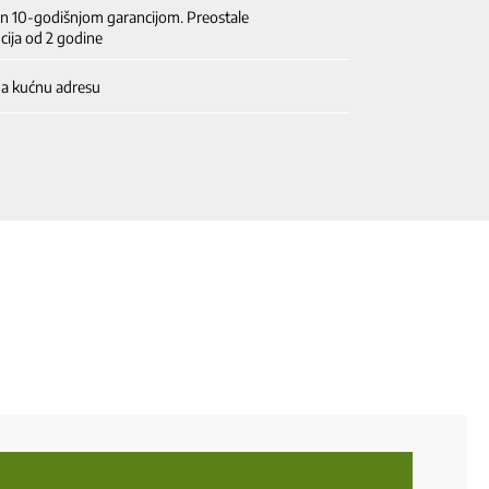
en 10-godišnjom garancijom. Preostale
cija od 2 godine
na kućnu adresu