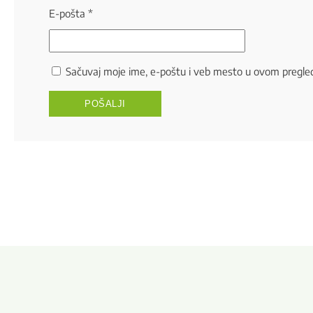
E-pošta
*
Sačuvaj moje ime, e-poštu i veb mesto u ovom pregle