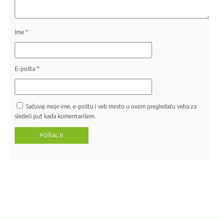
Ime
*
E-pošta
*
Sačuvaj moje ime, e-poštu i veb mesto u ovom pregledaču veba za
sledeći put kada komentarišem.