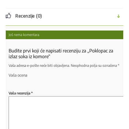
Recenzije (0)
Još nema komentara.
Budite prvi koji će napisati recenziju za „Poklopac za
izlaz soka iz komore“
Vaša adresa e-pošte neće biti objavljena.
Neophodna polja su označena
*
Vaša ocena
Vaša recenzija
*