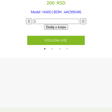
200
RSD
Model : H400 | BOM : 4AC990416
Nosač
poklopca
Dodaj u korpu
za
izlaz
soka
POGLEDAJ VIŠE
količina