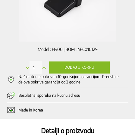
Model : H400 | BOM : 4FC010129
DODAJ U KORPU
Poklopac
za
Naš motor je pokriven 10-godišnjom garancijom. Preostale
izlaz
delove pokriva garancija od 2 godine
soka
iz
Besplatna isporuka na kućnu adresu
komore
količina
Made in Korea
Detalji o proizvodu