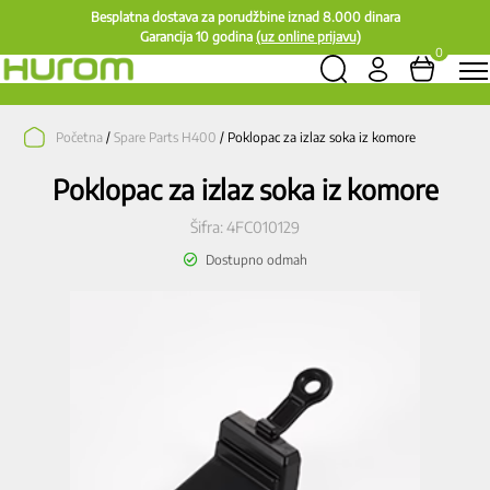
Besplatna dostava za porudžbine iznad 8.000 dinara
Garancija 10 godina
(uz online prijavu)
0
Početna
/
Spare Parts H400
/ Poklopac za izlaz soka iz komore
Poklopac za izlaz soka iz komore
Šifra:
4FC010129