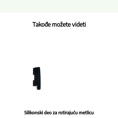
Takođe možete videti
Silikonski deo za rotirajuću metlicu