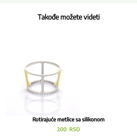
Takođe možete videti
Rotirajuće metlice sa silikonom
200
RSD