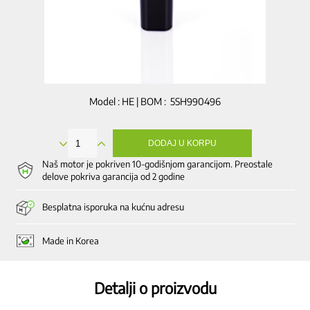
Model : HE | BOM : 5SH990496
DODAJ U KORPU
Potiskivač
količina
Naš motor je pokriven 10-godišnjom garancijom. Preostale
delove pokriva garancija od 2 godine
Besplatna isporuka na kućnu adresu
Made in Korea
Detalji o proizvodu