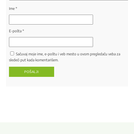
Ime
*
E-pošta
*
Sačuvaj moje ime, e-poštu i veb mesto u ovom pregledaču veba za
sledeći put kada komentarišem.