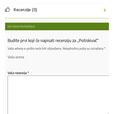
Recenzije (0)
Još nema komentara.
Budite prvi koji će napisati recenziju za „Potiskivač“
Vaša adresa e-pošte neće biti objavljena.
Neophodna polja su označena
*
Vaša ocena
Vaša recenzija
*