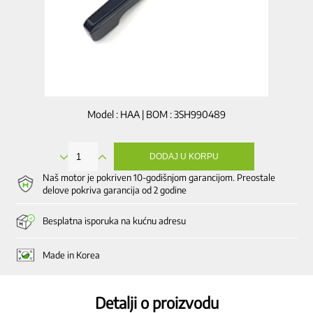
Model : HAA | BOM : 3SH990489
DODAJ U KORPU
Ručica
za
Naš motor je pokriven 10-godišnjom garancijom. Preostale
regulaciju
delove pokriva garancija od 2 godine
pulpe
količina
Besplatna isporuka na kućnu adresu
Made in Korea
Detalji o proizvodu