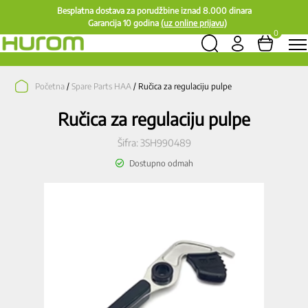
Besplatna dostava za porudžbine iznad 8.000 dinara
Garancija 10 godina
(uz online prijavu)
0
Početna
/
Spare Parts HAA
/ Ručica za regulaciju pulpe
Ručica za regulaciju pulpe
Šifra:
3SH990489