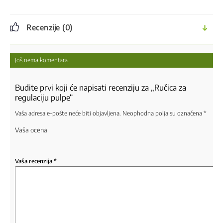
Recenzije (0)
Još nema komentara.
Budite prvi koji će napisati recenziju za „Ručica za
regulaciju pulpe“
Vaša adresa e-pošte neće biti objavljena.
Neophodna polja su označena
*
Vaša ocena
Vaša recenzija
*