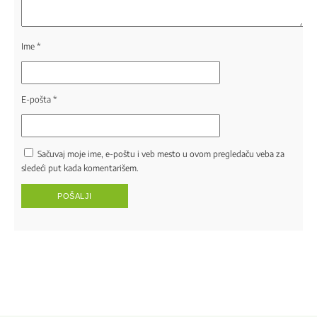
Ime
*
E-pošta
*
Sačuvaj moje ime, e-poštu i veb mesto u ovom pregledaču veba za
sledeći put kada komentarišem.