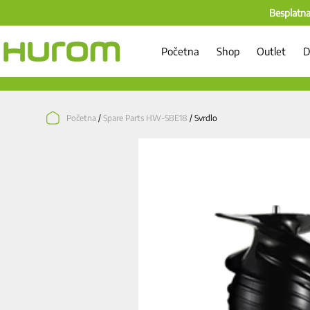
Besplatna
Početna
Shop
Outlet
D
Početna
/
Spare Parts HW-SBE18
/ Svrdlo