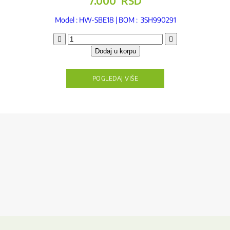
7.000
RSD
Model : HW-SBE18 | BOM : 3SH990291
Fino
metalno
Dodaj u korpu
sito
količina
POGLEDAJ VIŠE