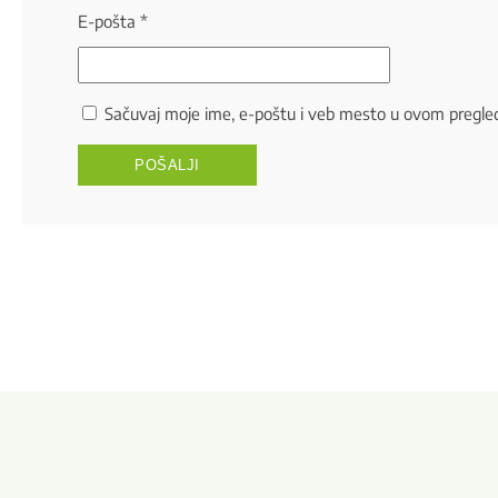
E-pošta
*
Sačuvaj moje ime, e-poštu i veb mesto u ovom pregle