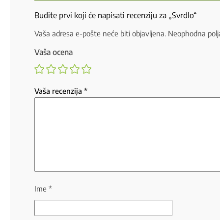
Budite prvi koji će napisati recenziju za „Svrdlo“
Vaša adresa e-pošte neće biti objavljena.
Neophodna polj
Vaša ocena
Vaša recenzija
*
Ime
*