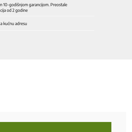
en 10-godišnjom garancijom. Preostale
cija od 2 godine
na kućnu adresu