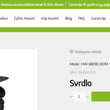
 dostava za porudžbine iznad 8.000 dinara
Garancija 10 godina
(uz onli
elovi
Zašto Hurom
Koji Hurom
Blog
FAQ
Garancija
Model : HW-SBE18 | BOM 
Šifra:
3SH990290
Svrdlo
Svrdlo
količina