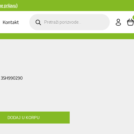
ne prijavu)
Products
search
Kontakt
: 3SH990290
DODAJ U KORPU