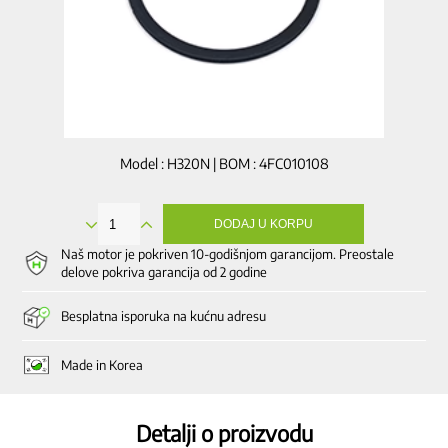
Model : H320N | BOM : 4FC010108
DODAJ U KORPU
Zaštitna
guma
Naš motor je pokriven 10-godišnjom garancijom. Preostale
na
delove pokriva garancija od 2 godine
pretkomori
količina
Besplatna isporuka na kućnu adresu
Made in Korea
Detalji o proizvodu