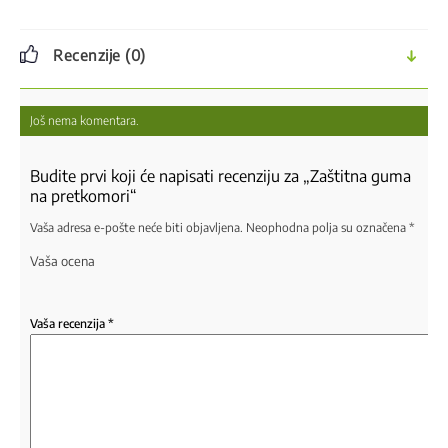
Recenzije (0)
Još nema komentara.
Budite prvi koji će napisati recenziju za „Zaštitna guma
na pretkomori“
Vaša adresa e-pošte neće biti objavljena.
Neophodna polja su označena
*
Vaša ocena
Vaša recenzija
*