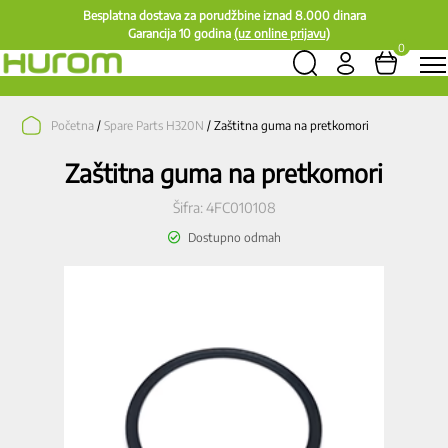
Besplatna dostava za porudžbine iznad 8.000 dinara
Garancija 10 godina
(uz online prijavu)
0
Početna
/
Spare Parts H320N
/ Zaštitna guma na pretkomori
Zaštitna guma na pretkomori
Šifra:
4FC010108