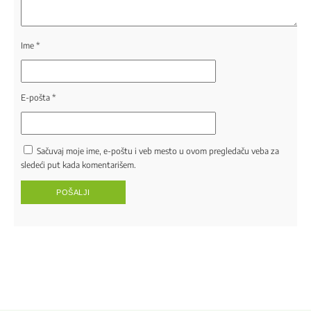
Ime
*
E-pošta
*
Sačuvaj moje ime, e-poštu i veb mesto u ovom pregledaču veba za
sledeći put kada komentarišem.