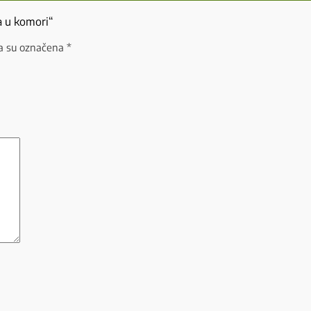
ma u komori“
a su označena
*