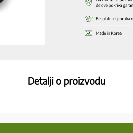
količina
delove pokriva garan
Besplatna isporuka 
Made in Korea
Detalji o proizvodu