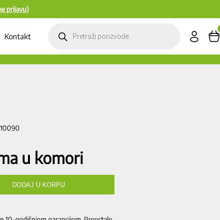
ne prijavu)
Products
search
Kontakt
010090
uma u komori
DODAJ U KORPU
en 10-godišnjom garancijom. Preostale