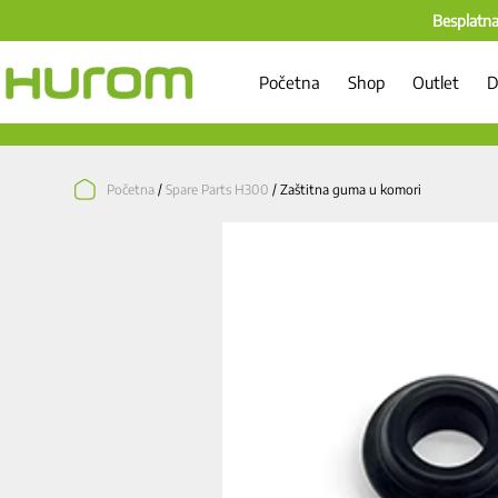
Besplatna
Početna
Shop
Outlet
D
Početna
/
Spare Parts H300
/ Zaštitna guma u komori