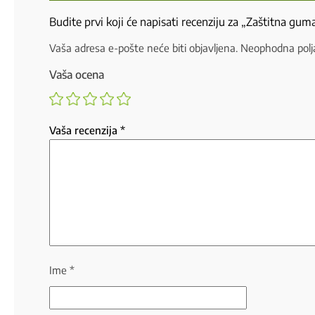
Budite prvi koji će napisati recenziju za „Zaštitna gu
Vaša adresa e-pošte neće biti objavljena.
Neophodna polj
Vaša ocena
Vaša recenzija
*
Ime
*