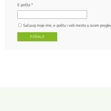
E-pošta
*
Sačuvaj moje ime, e-poštu i veb mesto u ovom pregle