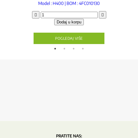
Model : H400 | BOM : 4FC010130
Spoljna
zaštitna
Dodaj u korpu
guma
kod
izlaska
POGLEDAJ VIŠE
pulpe
količina
PRATITE NAS: