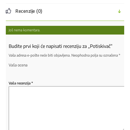
Recenzije (0)
Još nema komentara.
Budite prvi koji će napisati recenziju za „Potiskivač“
Vaša adresa e-pošte neće biti objavljena.
Neophodna polja su označena
*
Vaša ocena
Vaša recenzija
*