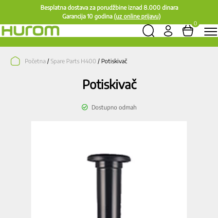
Besplatna dostava za porudžbine iznad 8.000 dinara
Garancija 10 godina
(uz online prijavu)
0
Početna
/
Spare Parts H400
/ Potiskivač
Potiskivač