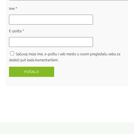
Ime
*
E-pošta
*
Sačuvaj moje ime, e-poštu i veb mesto u ovom pregledaču veba za
sledeći put kada komentarišem.