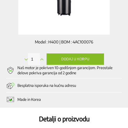
Model : H400 | BOM : 4AC100076
DODAJ U KORPU
Potiskivač
količina
Naš motor je pokriven 10-godišnjom garancijom. Preostale
delove pokriva garancija od 2 godine
Besplatna isporuka na kućnu adresu
Made in Korea
Detalji o proizvodu